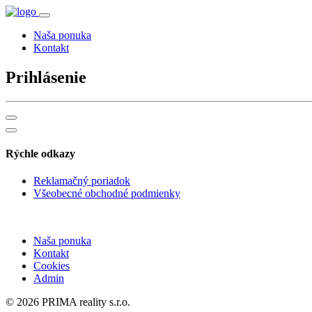
Naša ponuka
Kontakt
Prihlásenie
Rýchle odkazy
Reklamačný poriadok
Všeobecné obchodné podmienky
Naša ponuka
Kontakt
Cookies
Admin
© 2026 PRIMA reality s.r.o.